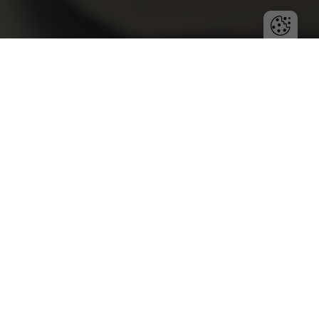
Dla każdego zawodu ważnym jest odpowiednie
organizowanie czasu pracy. Wszelkie czynności, które
odciągają nas od codziennych obowiązków wpływają
negatywnie na produktywność. Jak się okazuje
wiadomości e-mail zalicza się do tego niechlubnego
grona. Czy przedsiębiorcy – mali i duzi – mają jednak
jakąś alternatywę?
Wymiana mailowa, oczywiście zależnie od
przedsiębiorstwa, może kraść nam nawet jedną czwartą
czasu pracy. Cztery lata temu Kalifornijski Uniwersytet
przeprowadził gruntowne badania na ten temat.
Rekordzista sprawdzał pocztę 370 razy na dzień. Według
ich doświadczeń średnia „zaglądania do skrzynki”
wynosiła 77 razy każdego dnia. A jest to dopiero
wierzchołek góry lodowej.