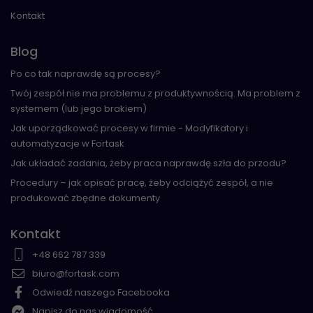
Kontakt
Blog
Po co tak naprawdę są procesy?
Twój zespół nie ma problemu z produktywnością. Ma problem z
systemem (lub jego brakiem)
Jak uporządkować procesy w firmie - Modyfikatory i
automatyzacje w Fortask
Jak układać zadania, żeby praca naprawdę szła do przodu?
Procedury – jak opisać pracę, żeby odciążyć zespół, a nie
produkować zbędne dokumenty
Kontakt
+48 662 787 339
biuro@fortask.com
Odwiedź naszego Facebooka
Napisz do nas wiadomość