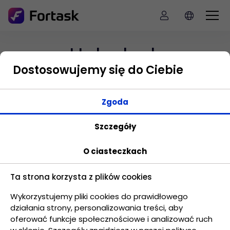
Helpdesk
Dostosowujemy się do Ciebie
Sprawdź w jaki sposób możesz wspomóc
Zgoda
dział IT w kwestiach związanych ze
zgłoszeniem usterek sprzętu komputerowego
Szczegóły
czy problemów z oprogramowaniem.
O ciasteczkach
Ta strona korzysta z plików cookies
Problemy
Wykorzystujemy pliki cookies do prawidłowego
działania strony, personalizowania treści, aby
oferować funkcje społecznościowe i analizować ruch
Problem z obsługą wielu zgłoszeń na e-