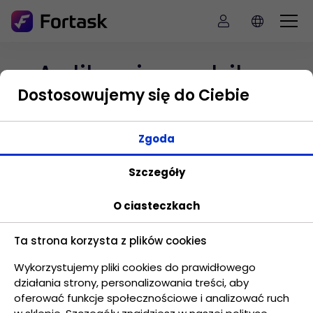
Aplikacje mobilne
Dostosowujemy się do Ciebie
Korzystaj wygodnie z aplikacji na dowolnym
Zgoda
urządzeniu. Używaj Fortaska zarówno na
telefonie, tablecie jak i laptopie korzystając z
Szczegóły
dedykowanych aplikacji.
O ciasteczkach
Ta strona korzysta z plików cookies
Wykorzystujemy pliki cookies do prawidłowego
działania strony, personalizowania treści, aby
oferować funkcje społecznościowe i analizować ruch