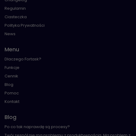
Regulamin
Ciasteczka
Polityka Prywatności
News
Menu
Dlaczego Fortask?
Funkcje
Cennik
Blog
Pomoc
Kontakt
Blog
Po co tak naprawdę są procesy?
Twój zespół nie ma problemu z produktywnością. Ma problem z