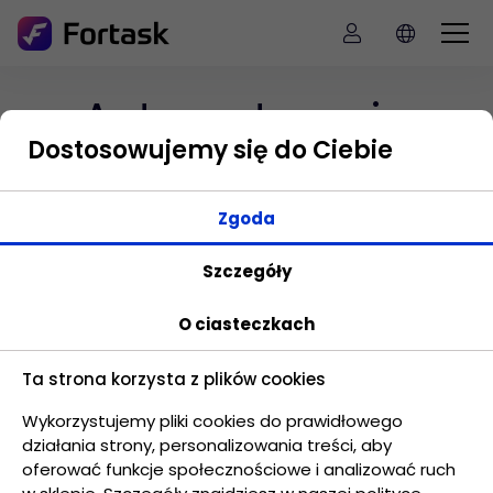
Automatyzacja
Dostosowujemy się do Ciebie
Dbając o ergonomię i wydajność pracy warto
Zgoda
pamiętać o automatyzacji. Istnieje wiele
elementów, które mogą wykonywać się
Szczegóły
automatycznie oszczędzając czas twojego
O ciasteczkach
zespołu czy dbać o to, aby nie zapomnieć o
cyklicznych elementach.
Ta strona korzysta z plików cookies
Wykorzystujemy pliki cookies do prawidłowego
działania strony, personalizowania treści, aby
oferować funkcje społecznościowe i analizować ruch
Cykliczność