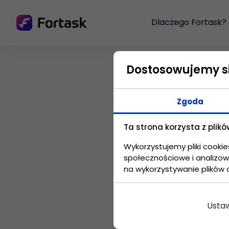
Dlaczego Fortask?
KORZYŚCI
Dostosowujemy si
Standaryzacja
procesów
Zgoda
Przenieś procesy
firmowe i wprowadź
Ta strona korzysta z plikó
standard ich
realizacji.
Wykorzystujemy pliki cookie
Poznaj cennik apl
społecznościowe i analizowa
14 dni bez żadny
na wykorzystywanie plików 
Automatyzacja
Przyśpiesz pracę w
zadaniach
Ustaw
powtarzających się.