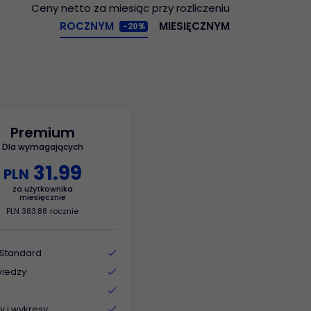
Ceny netto za miesiąc przy rozliczeniu
ROCZNYM
MIESIĘCZNYM
-20%
Kancelaria prawna
Prowadzenie wielu
spraw w jednej
aplikacji.
Premium
Dla wymagających
31
.
99
PLN
za użytkownika
miesięcznie
PLN
383
.
88
rocznie
 Standard
wiedzy
y i wykresy