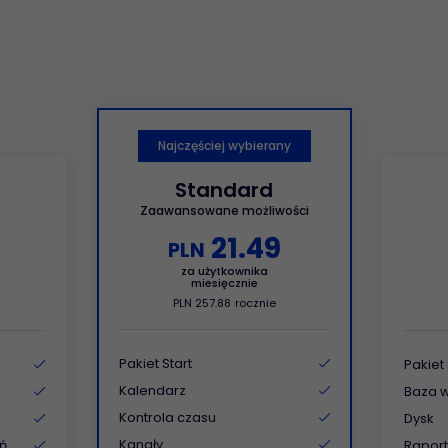
Wydajność pracy
Helpdesk
Zwiększ wydajność
Problem z
stosując nowoczesne
komputerem lub
mechanizmy.
programem? Zgłoś
problem do działu IT
Najczęściej wybierany
Standard
Zaawansowane możliwości
21
.
49
PLN
za użytkownika
miesięcznie
PLN
257
.
88
rocznie
Pakiet Start
Pakiet
Kalendarz
Baza 
Kontrola czasu
Dysk
Kanały
ń
Raport