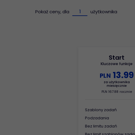
Pokaż ceny, dla
użytkownika
Elastyczność
Pozwól na to, aby
aplikacja rosła razem
z Tobą.
Start
Kluczowe funkcje
13
.
99
PLN
za użytkownika
miesięcznie
PLN
167
.
88
rocznie
Szablony zadań
Podzadania
Bez limitu zadań
Bez limit szablonów zada