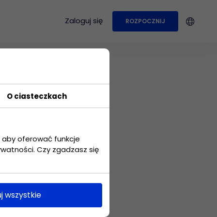
Zaloguj się
ROZPOCZNIJ
PRZYPADKI UŻYCIA
Produkcja
O ciasteczkach
Sprawdź jak
wykorzystać aplikację
w przypadku firmy
produkcyjnej
, aby oferować funkcje
przetestować przez
ywatności. Czy zgadzasz się
by uzyskać konto.
Marketing
Prowadź kampanie
marketingowe
j wszystkie
dotrzymując
napiętych terminów.