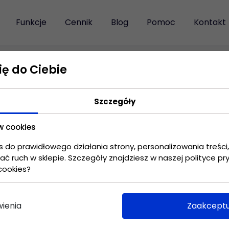
Funkcje
Cennik
Blog
Pomoc
Kontakt
SZABLONY
ę do Ciebie
Kontrola nad
Wniosek urlopowy
Cennik
zadaniami
Szczegóły
Wykorzystaj aplikację
Sprawnie przeglądaj
do potwierdzania
postępy prac przy
urlopów.
w cookies
realizacji celów.
s do prawidłowego działania strony, personalizowania treści
ikacji Fortask. Pamiętaj, że aplikację możesz swobodnie 
ć ruch w sklepie. Szczegóły znajdziesz w naszej polityce pr
ch ukrytych opłat. Skontaktuj się z naszym specjalistą, a
cookies?
Ułatwienie pracy
Zlecenie grafiki
zdalnej
UMÓW SIĘ NA PREZENTACJĘ
Zleć szybko i
Pracuj z dowolnego
przyjemnie wykonanie
ienia
Zaakceptu
miejsca nie tracąc
projektu graficznego.
kontaktu z zespołem.