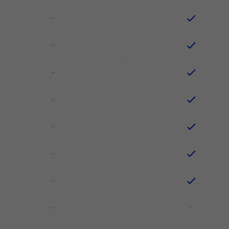
-
-
-
-
-
-
-
-
-