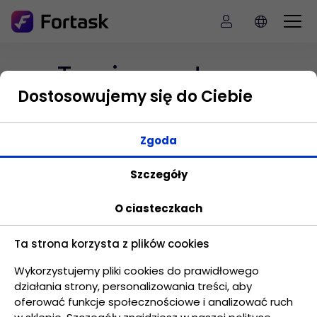
Twoje centrum
dowodzenia
Dostosowujemy się do Ciebie
Zgoda
Dostosuj pulpit dodając widżety z
Szczegóły
informacjami, które są dla Ciebie istotne.
Zmieniaj ich wielkość i ułożenie i dopasowując
O ciasteczkach
pod siebie.
Ta strona korzysta z plików cookies
Wykorzystujemy pliki cookies do prawidłowego
działania strony, personalizowania treści, aby
oferować funkcje społecznościowe i analizować ruch