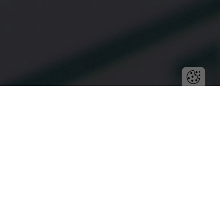
Skuteczne zarządzanie zadaniami to klucz do
sukcesu każdej firmy. Dowiedz się, jak system
zarządzania zadaniami może poprawić organizację
pracy, zwiększyć efektywność zespołu i pomóc w
automatyzacji procesów biznesowych, co przełoży
się na lepsze wyniki całej organizacji.
Wydajność pracy to jeden z najważniejszych aspektów
funkcjonowania nowoczesnej firmy. W dobie cyfryzacji i
coraz większej ilości obowiązków, które spoczywają na
barkach pracowników, odpowiednie zarządzanie