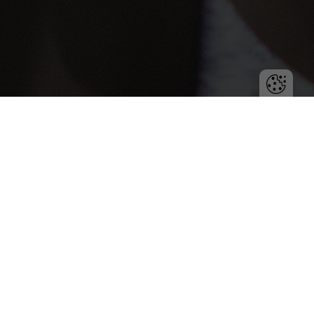
Chaos w zadaniach, brak priorytetów i ciągłe
gaszenie pożarów – tak wyglądała codzienność
Marka, menedżera średniej firmy usługowej.
Wdrożenie Fortask nie rozwiązało problemu samo z
siebie, ale dobre praktyki i konsekwencja zmieniły
wszystko. Oto, jak udało się odzyskać porządek i
czas.
Kontekst i wyzwania
Marek był menedżerem w średniej firmie usługowej.
Firma wdrożyła Fortask własnymi siłami, jednak system