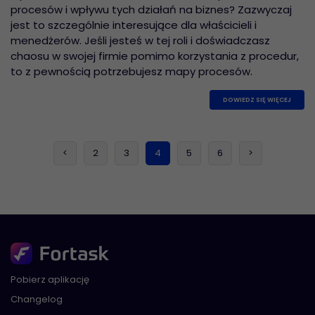
procesów i wpływu tych działań na biznes? Zazwyczaj
jest to szczególnie interesujące dla właścicieli i
menedżerów. Jeśli jesteś w tej roli i doświadczasz
chaosu w swojej firmie pomimo korzystania z procedur,
to z pewnością potrzebujesz mapy procesów.
DOWIEDZ SIĘ WIĘCEJ
(current)
<
2
3
4
5
6
>
Pobierz aplikację
Changelog