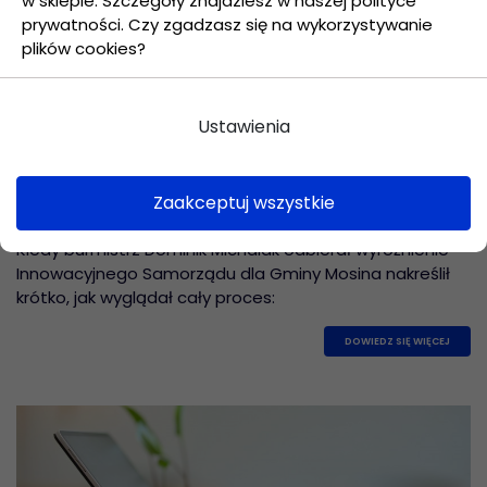
w sklepie. Szczegóły znajdziesz w naszej polityce
prywatności. Czy zgadzasz się na wykorzystywanie
plików cookies?
Ustawienia
25 września 2024
Zaakceptuj wszystkie
Case Study Gminy Mosina
Kiedy burmistrz Dominik Michalak odbierał wyróżnienie
Innowacyjnego Samorządu dla Gminy Mosina nakreślił
krótko, jak wyglądał cały proces:
DOWIEDZ SIĘ WIĘCEJ