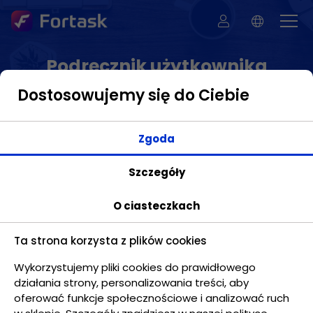
Podręcznik użytkownika
Dostosowujemy się do Ciebie
Zgoda
Informacje ogólne - Wprowadzenie
Szczegóły
Do czego służy aplikacja Fortask?
O ciasteczkach
Aplikacja Fortask służy do optymalizacji pracy przy
współpracy wielu osób. Głównym elementem, na
Ta strona korzysta z plików cookies
którym skupiamy swoją uwagę są zadania. Koniec z
problemami jakie występują przy korzystaniu z poczty
Wykorzystujemy pliki cookies do prawidłowego
e-mail: brak informacji o statusie zadania, brak
działania strony, personalizowania treści, aby
danych dotyczących dat wykonania, trudne
oferować funkcje społecznościowe i analizować ruch
wyszukiwanie wśród tysięcy e-maili niekoniecznie