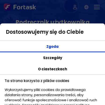
Podręcznik użytkownika
Dostosowujemy się do Ciebie
Zgoda
Kalendarz - Wprowadzenie
Szczegóły
Moduł ten pozwoli Ci na podgląd zaplanowanych
O ciasteczkach
wydarzeń czy zadań w formie kalendarza. Widok
kalendarza może być modifkowany ze względu na
przedział czasu. Dostępne widoki to:
Ta strona korzysta z plików cookies
Miesięczny,
Wykorzystujemy pliki cookies do prawidłowego
działania strony, personalizowania treści, aby
Tygodniowy,
oferować funkcje społecznościowe i analizować ruch
Dniowy,