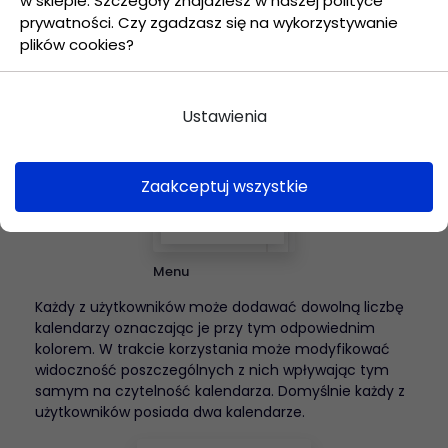
w sklepie. Szczegóły znajdziesz w naszej polityce
Lista.
prywatności. Czy zgadzasz się na wykorzystywanie
plików cookies?
Ustawienia
Zaakceptuj wszystkie
Menu
Każdy z użytkowników może dodawać dowolną liczbę
kalendarzy oznaczając je przy tym odpowiednim
kolorem. W trakcie korzystania może modyfikować
widoczność poszczególnych z nich wpływając tym
samym na czytelność kalendarza. Domyślnie każdy z
użytkowników posiada dwa kalendarze.