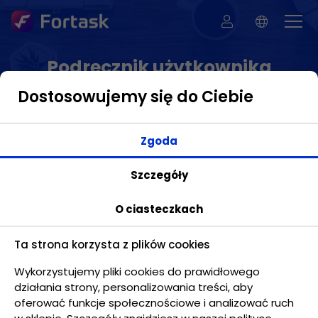
Podręcznik użytkownika
Dostosowujemy się do Ciebie
Zgoda
Zarządzanie - Projekty
Szczegóły
W tej zakładce mamy możliwość zarządzania
O ciasteczkach
projektami. Widok ten zawiera listę projektów
ułożonych w strukturę drzewa. Drzewo to można
formować poprzez dodawanie nowych węzłów i
Ta strona korzysta z plików cookies
przenoszenie poszczególnych jego elementów z
Wykorzystujemy pliki cookies do prawidłowego
wykorzystaniem technologii „podnieś i upuść”.
działania strony, personalizowania treści, aby
oferować funkcje społecznościowe i analizować ruch