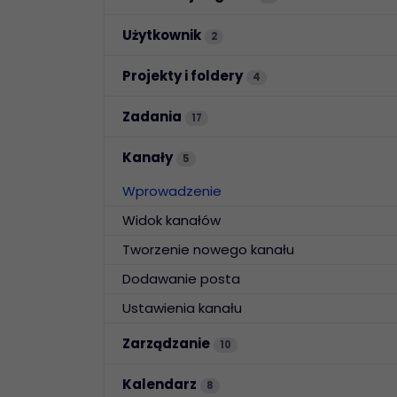
Użytkownik
Elastyczność
2
Pozwól na to, aby
Projekty i foldery
aplikacja rosła razem
4
z Tobą.
Zadania
17
Kanały
5
Wprowadzenie
Widok kanałów
Tworzenie nowego kanału
Dodawanie posta
Ustawienia kanału
Zarządzanie
10
Kalendarz
8