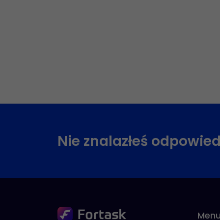
Nie znalazłeś odpowied
Men