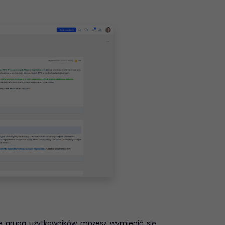
Kancelaria prawna
Prowadzenie wielu
spraw w jednej
aplikacji.
ie grupą użytkowników możesz wymienić się