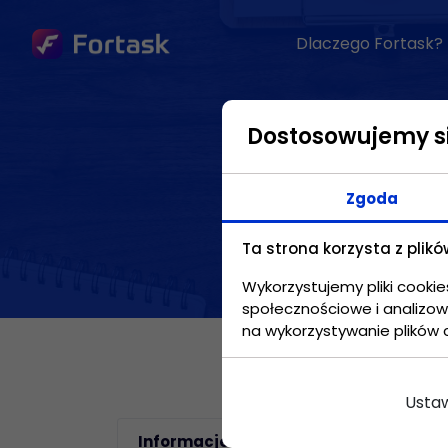
Dlaczego Fortask?
KORZYŚCI
Dostosowujemy si
Standaryzacja
procesów
Zgoda
Przenieś procesy
firmowe i wprowadź
Ta strona korzysta z plikó
standard ich
realizacji.
Wykorzystujemy pliki cookie
społecznościowe i analizowa
na wykorzystywanie plików 
Automatyzacja
Przyśpiesz pracę w
zadaniach
Ustaw
powtarzających się.
Informacje ogólne
3