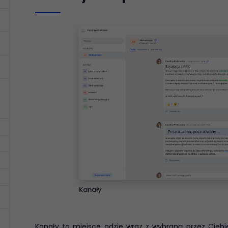
Wydajność pracy
Helpdesk
Zwiększ wydajność
Problem z
stosując nowoczesne
komputerem lub
mechanizmy.
programem? Zgłoś
problem do działu IT
Kanały
Kanały to miejsce gdzie wraz z wybraną przez Cieb