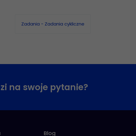
Zadania - Zadania cykliczne
zi na swoje pytanie?
u
Blog