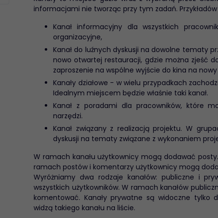
informacjami nie tworząc przy tym zadań. Przykładów w
Kanał informacyjny dla wszystkich pracowni
organizacyjne,
Kanał do luźnych dyskusji na dowolne tematy pr
nowo otwartej restauracji, gdzie można zjeść d
zaproszenie na wspólne wyjście do kina na nowy 
Kanały działowe - w wielu przypadkach zachodzi
Idealnym miejscem będzie właśnie taki kanał.
Kanał z poradami dla pracowników, które mo
narzędzi.
Kanał związany z realizacją projektu. W grup
dyskusji na tematy związane z wykonaniem proje
W ramach kanału użytkownicy mogą dodawać posty.
ramach postów i komentarzy użytkownicy mogą doda
Wyróżniamy dwa rodzaje kanałów: publiczne i pry
wszystkich użytkowników. W ramach kanałów public
komentować. Kanały prywatne są widoczne tylko dl
widzą takiego kanału na liście.