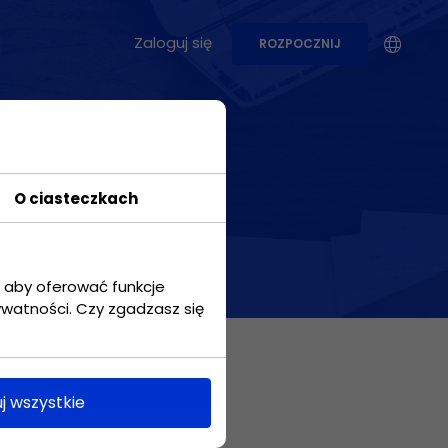
Zaloguj się
ROZPOCZNIJ
PRZYPADKI UŻYCIA
a
Produkcja
O ciasteczkach
Sprawdź jak
wykorzystać aplikację
w przypadku firmy
produkcyjnej
, aby oferować funkcje
ywatności. Czy zgadzasz się
Marketing
Prowadź kampanie
marketingowe
j wszystkie
dotrzymując
napiętych terminów.