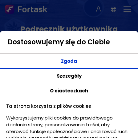
Podręcznik użytkownika
Dostosowujemy się do Ciebie
Zgoda
Kalendarz - Udostępnianie kalendarza
Szczegóły
Jeżeli używasz kalendarzy z innych usług możesz w
O ciasteczkach
łatwy sposób udostępnić wydarzenia z konkretnego
kalendarza w Fortasku. W tym wyświetl listę
kalendarzy klikając w przycisk Kalendarze. Umieść
Ta strona korzysta z plików cookies
kursor myszki nad elementem do udostępnienia i
Wykorzystujemy pliki cookies do prawidłowego
kliknij na przycisk menu podręcznego
działania strony, personalizowania treści, aby
oferować funkcje społecznościowe i analizować ruch